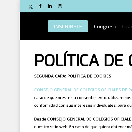
Skip
x-
facebook
linkedin
instagram
to
twitter
main
INSCRÍBETE
Congreso
Gra
content
POLÍTICA DE
SEGUNDA CAPA: POLÍTICA DE COOKIES
CONSEJO GENERAL DE COLEGIOS OFICIALES DE 
caso de que preste su consentimiento, utilizaremos
conformidad con sus intereses individuales, para q
CONSEJO GENERAL DE COLEGIOS OFICIAL
Desde
nuestro sitio web. En caso de que quiera obtener má