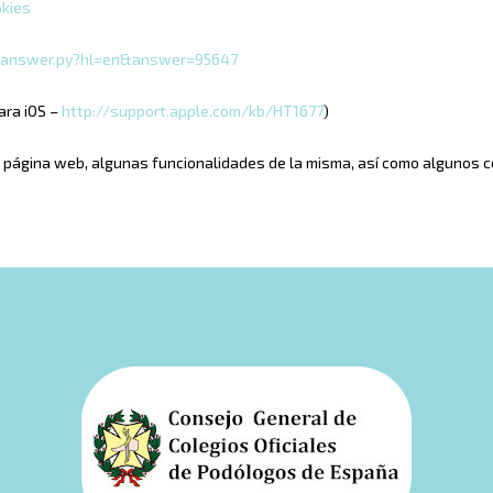
okies
n/answer.py?hl=en&answer=95647
ara iOS –
http://support.apple.com/kb/HT1677
)
 la página web, algunas funcionalidades de la misma, así como algunos