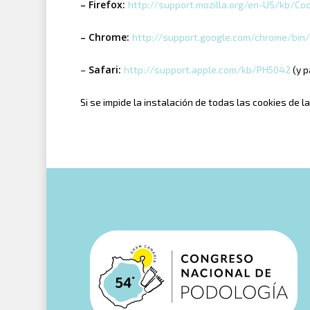
– Firefox
:
http://support.mozilla.org/en-US/kb/Co
– Chrome:
http://support.google.com/chrome/bi
Safari:
–
http://support.apple.com/kb/PH5042
(y p
Si se impide la instalación de todas las cookies de