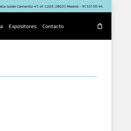
lle Julián Camarillo 47, of. C203, 28037, Madrid – 91 531 50 44
a
Expositores
Contacto