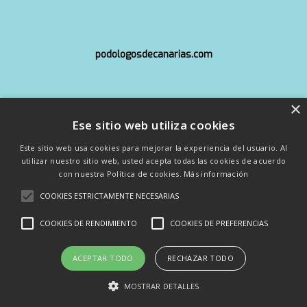
podologosdecanarias.com
×
info@copoca.org
Ese sitio web utiliza cookies
Este sitio web usa cookies para mejorar la experiencia del usuario. Al
utilizar nuestro sitio web, usted acepta todas las cookies de acuerdo
con nuestra Política de cookies.
Más información
COOKIES ESTRICTAMENTE NECESARIAS
54 Congreso Nacional de Podología - Consejo General
COOKIES DE RENDIMIENTO
COOKIES DE PREFERENCIAS
de Colegios Oficiales de Podólogos - Colegio Oficial de
Podólogos de Canarias
ACEPTAR TODO
RECHAZAR TODO
x-
facebook
linkedin
instagram
MOSTRAR DETALLES
twitter