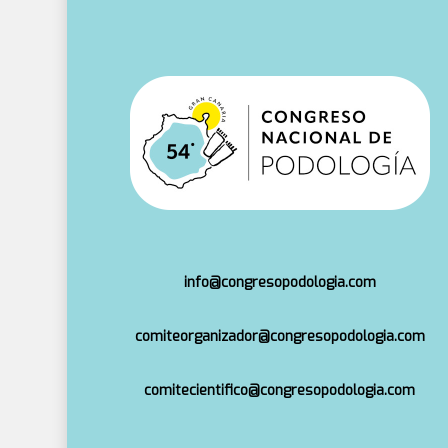
info@congresopodologia.com
comiteorganizador@congresopodologia.com
comitecientifico@congresopodologia.com