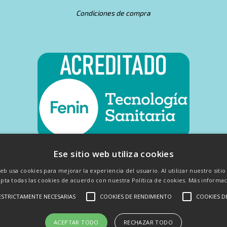
Condiciones de compra
Ese sitio web utiliza cookies
web usa cookies para mejorar la experiencia del usuario. Al utilizar nuestro siti
pta todas las cookies de acuerdo con nuestra Política de cookies.
Más informac
ESTRICTAMENTE NECESARIAS
COOKIES DE RENDIMIENTO
COOKIES D
odología - Consejo General de Colegios Oficiales de Podólogos - Coleg
ACEPTAR TODO
RECHAZAR TODO