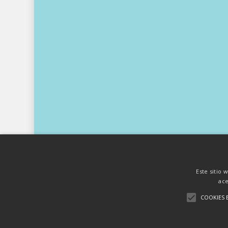
Este sitio 
ace
COOKIES 
54 Congreso Nacional de P