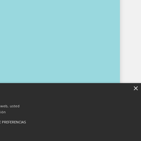
×
o web, usted
ión
E PREFERENCIAS
io Oficial de Podólogos de