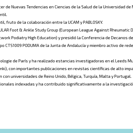
ter de Nuevas Tendencias en Ciencias de la Salud de la Universidad d
til.
ntil, fruto de la colaboración entre la UCAM y PABLOSKY.
EULAR Foot & Ankle Study Group (European League Against Rheumatic D
ork Podiatry High Education) y presidió la Conferencia de Decanos d
rupo CTS1009 PODUMA de la Junta de Andalucía y miembro activo de red
dologie de París y ha realizado estancias investigadoras en el Leeds 
inki), con importantes publicaciones en revistas científicas de alto im
con universidades de Reino Unido, Bélgica, Turquía, Malta y Portugal.
onales indexadas y ha contribuido significativamente a la investigació